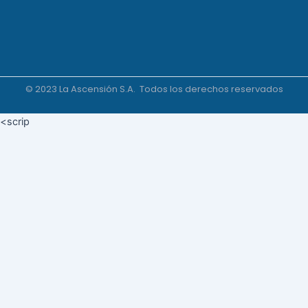
© 2023 La Ascensión S.A. Todos los derechos reservados
<scrip