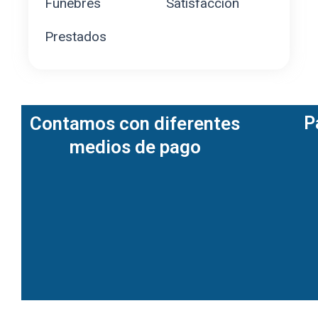
Fúnebres
Satisfacción
Prestados
Contamos con diferentes
P
medios de pago