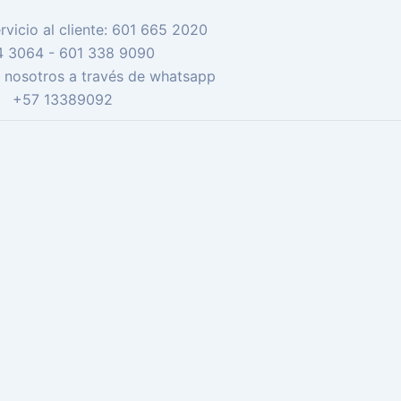
F
I
rvicio al cliente: 601 665 2020
a
n
4 3064 - 601 338 9090
c
s
 nosotros a través de whatsapp
e
t
+57 13389092
b
a
o
g
o
r
k
a
-
m
f