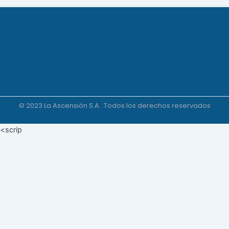
© 2023 La Ascensión S.A. Todos los derechos reservados
<scrip