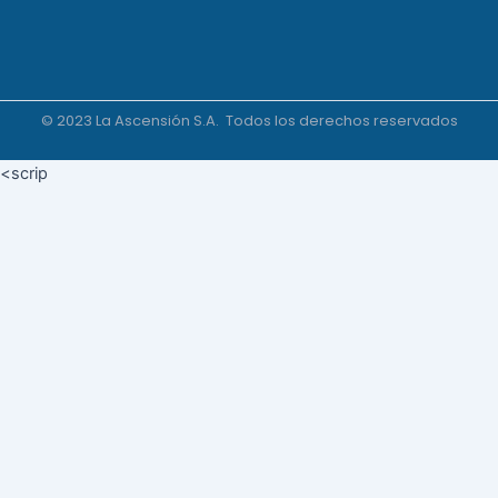
© 2023 La Ascensión S.A. Todos los derechos reservados
<scrip