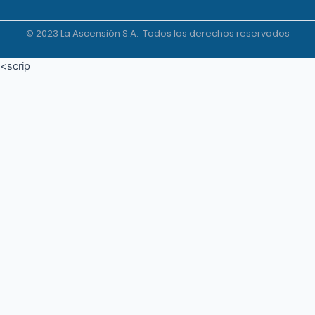
© 2023 La Ascensión S.A. Todos los derechos reservados
<scrip