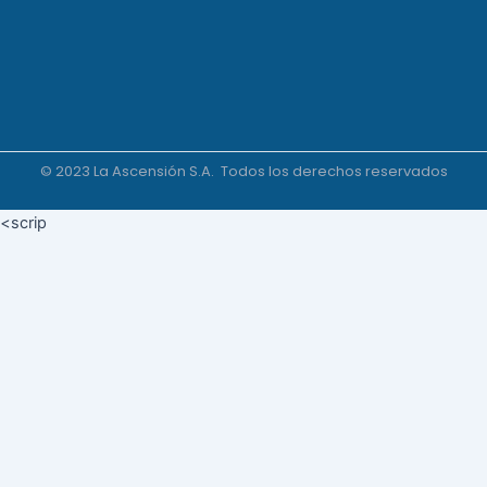
© 2023 La Ascensión S.A. Todos los derechos reservados
<scrip