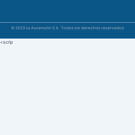
© 2023 La Ascensión S.A. Todos los derechos reservados
<scrip